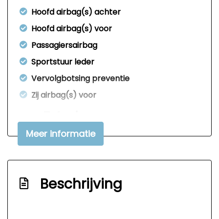
Hoofd airbag(s) achter
Hoofd airbag(s) voor
Passagiersairbag
Sportstuur leder
Vervolgbotsing preventie
Zij airbag(s) voor
Exterieur
Meer informatie
Buitenspiegels elektrisch verstelbaar
Buitenspiegels verwarmbaar
Centrale vergrendeling met
Beschrijving
afstandsbediening
Lichtmetalen velgen 15"
Metaalkleur