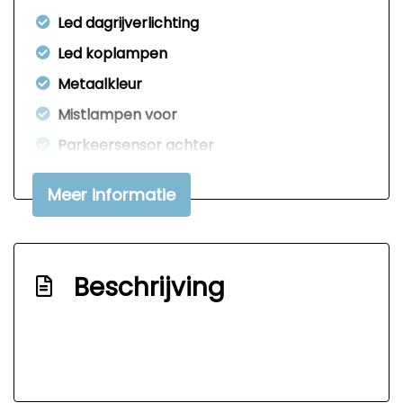
Led dagrijverlichting
Led koplampen
Metaalkleur
Mistlampen voor
Parkeersensor achter
Parkeersensor voor
Meer informatie
Ruitensproeiers/wisserbladen
verwarmbaar
Sportvelgen
Beschrijving
Trekhaak met afneembare kogel
Overige
Achteropkomend verkeer waarschuwing
Anti blokkeer systeem