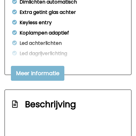
Dimlichten automatisch
Extra getint glas achter
Keyless entry
Koplampen adaptief
Led achterlichten
Led dagrijverlichting
Led koplampen
Meer informatie
Mistlampen voor
Parkeersensor achter
Parkeersensor voor
Beschrijving
Sportvelgen
Trekhaak
Warmtewerende voorruit