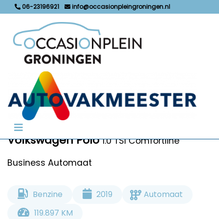
06-23196921
info@occasionpleingroningen.nl
Incl. BTW
€ 14.500,-
Volkswagen Polo
1.0 TSI Comfortline
Business Automaat
Benzine
2019
Automaat
119.897 KM