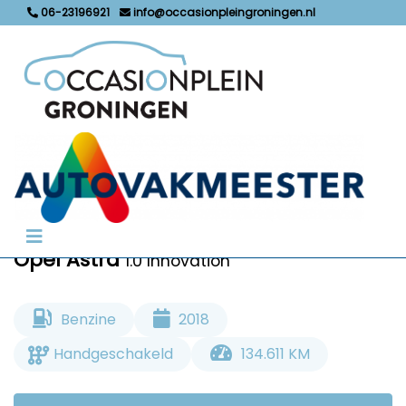
06-23196921
info@occasionpleingroningen.nl
Marge
€ 9.950,-
Opel Astra
1.0 Innovation
Benzine
2018
Handgeschakeld
134.611 KM